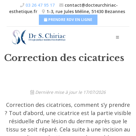
Skip
INTERVENTIONS
03 26 47 95 17
contact@docteurchiriac-
to
esthetique.fr
1-3, rue Jules Méline, 51430 Bezannes
Médecine esthétique
content
PRENDRE RDV EN LIGNE
Chirurgie de la silhouette
Chirurgie du sein
Chirurgie du visage
Correction des cicatrices
Chirurgie dermatologique
Chirurgie génitale
Dernière mise à jour le 17/07/2026
TARIFS
Correction des cicatrices, comment s’y prendre
CABINET ET CLINIQUES
? Tout d’abord, une cicatrice est la partie visible
résiduelle d’une lésion du derme après que le
ACTUALITÉS
tissu se soit réparé. Cela suite à une incision au