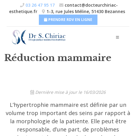
Skip
03 26 47 95 17
contact@docteurchiriac-
to
Chirurgie du visage
esthetique.fr
1-3, rue Jules Méline, 51430 Bezannes
content
PRENDRE RDV EN LIGNE
Chirurgie dermatologique
Chirurgie génitale
TARIFS
Réduction mammaire
CABINET ET CLINIQUES
ACTUALITÉS
Dernière mise à jour le 16/03/2026
CONTACT
L’hypertrophie mammaire est définie par un
volume trop important des seins par rapport à
la morphologie de la patiente. Elle peut être
responsable, d’une part, de problèmes