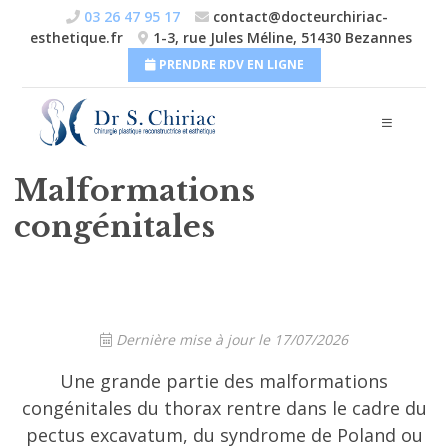
Chirurgie du sein
Skip
03 26 47 95 17
contact@docteurchiriac-
to
esthetique.fr
1-3, rue Jules Méline, 51430 Bezannes
content
Chirurgie du visage
PRENDRE RDV EN LIGNE
Chirurgie dermatologique
Chirurgie génitale
Malformations
TARIFS
congénitales
CABINET ET CLINIQUES
ACTUALITÉS
CONTACT
Dernière mise à jour le 17/07/2026
Une grande partie des malformations
congénitales du thorax rentre dans le cadre du
pectus excavatum, du syndrome de Poland ou